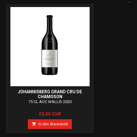
<
JOHANNISBERG GRAND CRU DE
CHAMOSON
75 CL AOC WALLIS 2020
Preis
23,00 CHF

In den Warenkorb