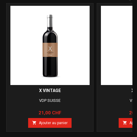
X VINTAGE
X 
VDP SUISSE
VDP
Prix
Prix
21,00 CHF
20,


Ajouter au panier
Ajou