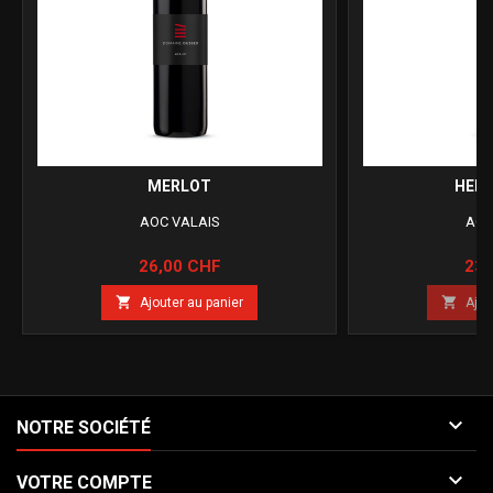
MERLOT
HEID
AOC VALAIS
AOC
Prix
Prix
26,00 CHF
23,


Ajouter au panier
Ajou

NOTRE SOCIÉTÉ

VOTRE COMPTE