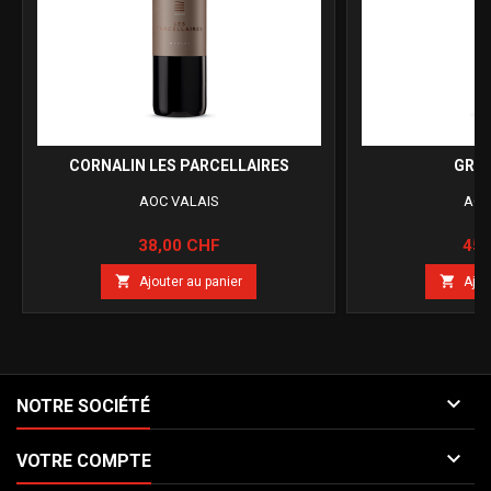
CORNALIN LES PARCELLAIRES
GRAI
AOC VALAIS
AOC
Prix
Prix
38,00 CHF
45,


Ajouter au panier
Ajou

NOTRE SOCIÉTÉ

VOTRE COMPTE