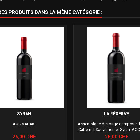
RES PRODUITS DANS LA MÊME CATÉGORIE :
SYRAH
LA RÉSERVE
AOC VALAIS
Assemblage de rouge composé de
Cabernet Sauvignon et Syrah AO
Prix
Prix
26,00 CHF
26,00 CHF