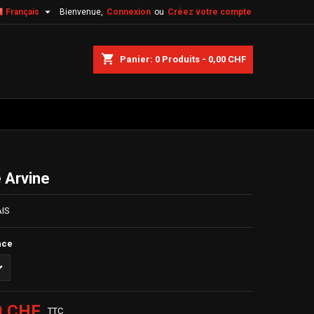

Français
Bienvenue,
Connexion
ou
Créez votre compte
shopping_cart
Panier:
0
Produits - 0,00 CHF
e Arvine
IS
nce
0 CHF
TTC