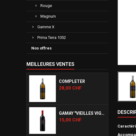
Rouge
Magnum
Gamme X
Prima Terra 1052
Nos offres
MEILLEURES VENTES
COMPLETER
Prix
28,00 CHF
DESCRI
GAMAY "VIEILLES VIGNES"
Prix
15,00 CHF
Caractéri
Accompa