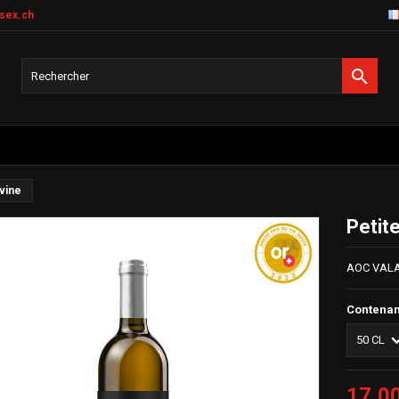
sex.ch

rvine
Petit
AOC VALA
Contena
17,0