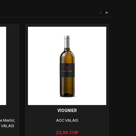
<
>
VIOGNIER
JOHA
 Merlot,
AOC VALAIS
C VALAIS
Prix
23,00 CHF