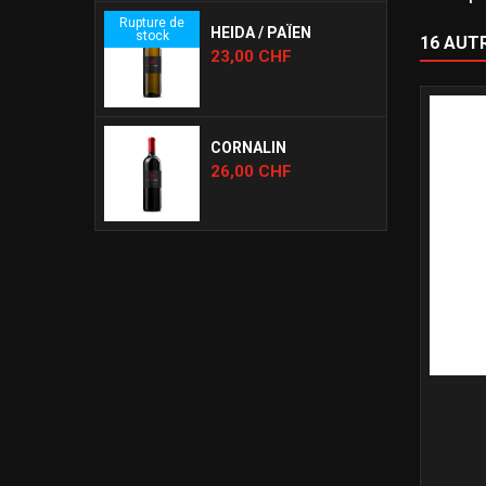
Rupture de
HEIDA / PAÏEN
stock
16 AUT
Prix
23,00 CHF
CORNALIN
Prix
26,00 CHF