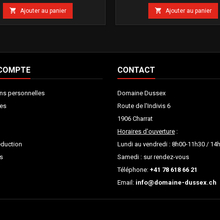


Ajouter au panier
Ajouter au panier
 COMPTE
CONTACT
ns personnelles
Domaine Dussex
es
Route de l'Indivis 6
1906 Charrat
Horaires d'ouverture
:
éduction
Lundi au vendredi : 8h00-11h30 / 1
s
Samedi : sur rendez-vous
Téléphone:
+41 78 618 66 21
Email:
info@domaine-dussex.ch